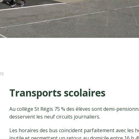
es
Transports scolaires
Au collège St Régis 75 % des élèves sont demi-pensionn
desservent les neuf circuits journaliers.
Les horaires des bus coïncident parfaitement avec les ho
inutile et permettant un retour au domicile entre 16 h 4