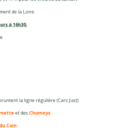
ent de la Loire.
ours à 16h30.
de
pruntent la ligne régulière (Cars Just)
mette
et des
Chomeys
.
 du Coin
.