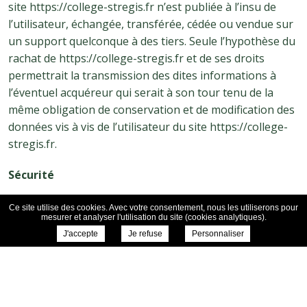
site https://college-stregis.fr n’est publiée à l’insu de
l’utilisateur, échangée, transférée, cédée ou vendue sur
un support quelconque à des tiers. Seule l’hypothèse du
rachat de https://college-stregis.fr et de ses droits
permettrait la transmission des dites informations à
l’éventuel acquéreur qui serait à son tour tenu de la
même obligation de conservation et de modification des
données vis à vis de l’utilisateur du site https://college-
stregis.fr.
Sécurité
Pour assurer la sécurité et la confidentialité des
Ce site utilise des cookies. Avec votre consentement, nous les utiliserons pour
mesurer et analyser l'utilisation du site (cookies analytiques).
Données Personnelles et des Données Personnelles de
J'accepte
Je refuse
Personnaliser
Santé, https://college-stregis.fr utilise des réseaux
protégés par des dispositifs standards tels que par
pare-feu, la pseudonymisation, l’encryption et mot de
passe.