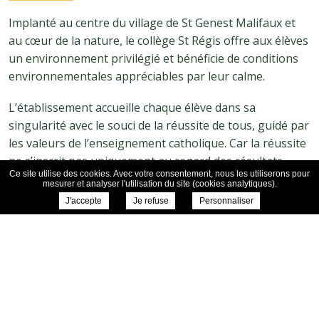
Implanté au centre du village de St Genest Malifaux et
au cœur de la nature, le collège St Régis offre aux élèves
un environnement privilégié et bénéficie de conditions
environnementales appréciables par leur calme.
L’établissement accueille chaque élève dans sa
singularité avec le souci de la réussite de tous, guidé par
les valeurs de l’enseignement catholique. Car la réussite
ne s’inscrit pas uniquement au regard des résultats
Ce site utilise des cookies. Avec votre consentement, nous les utiliserons pour
scolaires.
mesurer et analyser l'utilisation du site (cookies analytiques).
J'accepte
Je refuse
Personnaliser
Réussir, c’est avoir confiance en soi, faire confiance aux
autres, porter un regard bienveillant sur les personnes
qui nous entourent et être vrai en toutes circonstances.