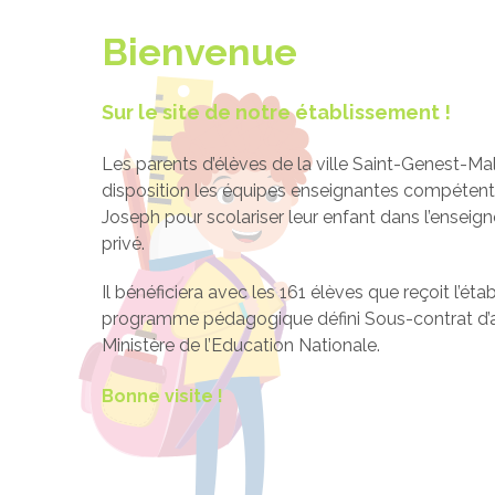
Bienvenue
Sur le site de notre établissement !
Les parents d’élèves de la ville Saint-Genest-Mali
disposition les équipes enseignantes compétent
Joseph pour scolariser leur enfant dans l’enseig
privé.
Il bénéficiera avec les 161 élèves que reçoit l’éta
programme pédagogique défini Sous-contrat d’a
Ministère de l’Education Nationale.
Bonne visite !