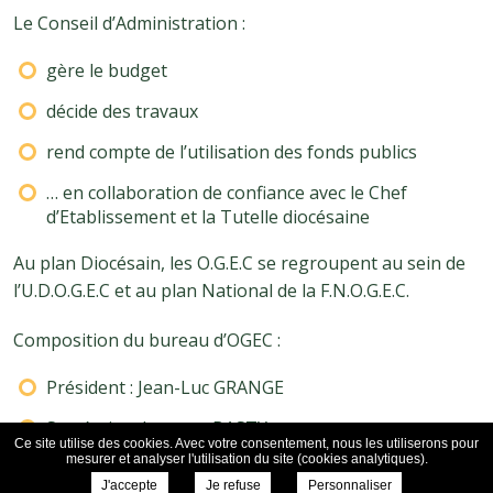
Le Conseil d’Administration :
gère le budget
décide des travaux
rend compte de l’utilisation des fonds publics
… en collaboration de confiance avec le Chef
d’Etablissement et la Tutelle diocésaine
Au plan Diocésain, les O.G.E.C se regroupent au sein de
l’U.D.O.G.E.C et au plan National de la F.N.O.G.E.C.
Composition du bureau d’OGEC :
Président : Jean-Luc GRANGE
Secrétaire : Laurent BASTY
Ce site utilise des cookies. Avec votre consentement, nous les utiliserons pour
mesurer et analyser l'utilisation du site (cookies analytiques).
Trésorier : David OLLIER
J'accepte
Je refuse
Personnaliser