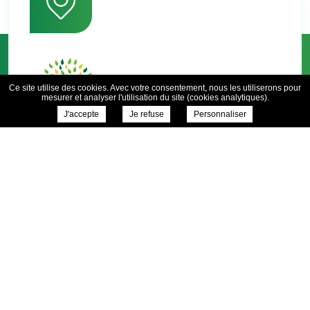
Ce site utilise des cookies. Avec votre consentement, nous les utiliserons pour
mesurer et analyser l'utilisation du site (cookies analytiques).
J'accepte
Je refuse
Personnaliser
1 rue du Velay
42660 St Genest Malifaux
04 77 51 20 56
Contactez-nous