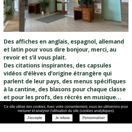
Des affiches en anglais, espagnol, allemand
et latin pour vous dire bonjour, merci, au
revoir et s’il vous plait.
Des citations inspirantes, des capsules
vidéos d’élèves d’origine étrangère qui
parlent de leur pays, des menus spécifiques
à la cantine, des blasons pour chaque classe
et pour les profs, des récrés en musique…
Un collège à l’heure européenne.
Ce site utilise des cookies. Avec votre consentement, nous les utiliserons pour
mesurer et analyser l'utilisation du site (cookies analytiques).
J'accepte
Je refuse
Personnaliser
← Retour aux actualités