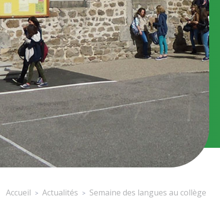
Accueil
Actualités
Semaine des langues au collège
>
>