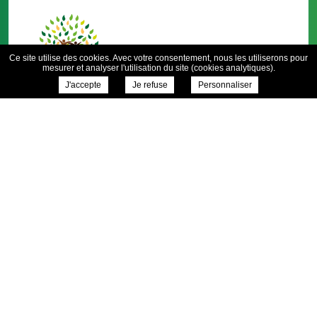
Ce site utilise des cookies. Avec votre consentement, nous les utiliserons pour
mesurer et analyser l'utilisation du site (cookies analytiques).
J'accepte
Je refuse
Personnaliser
1 rue du Velay
42660 St Genest Malifaux
04 77 51 20 56
Contactez-nous