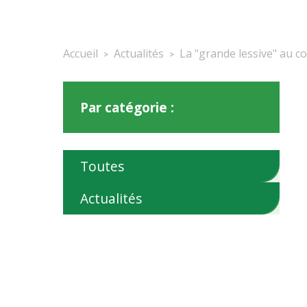
Accueil
Actualités
La "grande lessive" au co
>
>
Par catégorie :
Toutes
Actualités