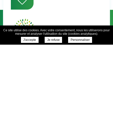
Ce site utilise des cookies. Avec votre consentement, nous les utiliserons pour
mesurer et analyser l'utilisation du site (cookies analytiques).
J'accepte
Je refuse
Personnaliser
1 rue du Velay
42660 St Genest Malifaux
04 77 51 20 56
Contactez-nous