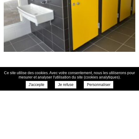
← Retour aux actualités
Ce site utilise des cookies. Avec votre consentement, nous les utiliserons pour
mesurer et analyser l'utilisation du site (cookies analytiques).
J'accepte
Je refuse
Personnaliser