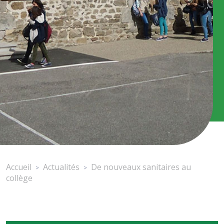
Accueil
Actualités
De nouveaux sanitaires au
>
>
collège