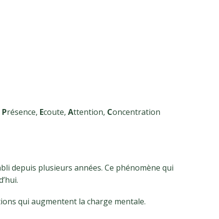
e
P
résence,
E
coute,
A
ttention,
C
oncentration
abli depuis plusieurs années. Ce phénomène qui
’hui.
itations qui augmentent la charge mentale.