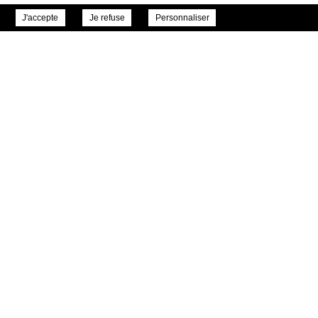
 en classe les exercices proposés au cours de
J'accepte
Je refuse
Personnaliser