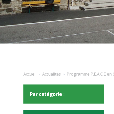
Accueil
Actualités
Programme P.E.A.C.E en 
>
>
Par catégorie :